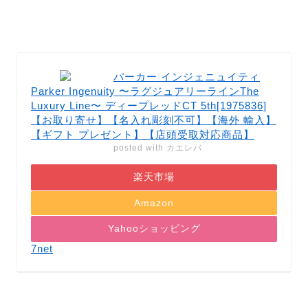
パーカー インジェニュイティ
Parker Ingenuity 〜ラグジュアリーラインThe
Luxury Line〜 ディープレッドCT 5th[1975836]
【お取り寄せ】【名入れ彫刻不可】【海外 輸入】
【ギフト プレゼント】【店頭受取対応商品】
posted with
カエレバ
楽天市場
Amazon
Yahooショッピング
7net