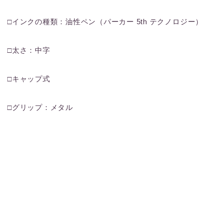
□インクの種類：油性ペン（パーカー 5th テクノロジー）
□太さ：中字
□キャップ式
□グリップ：メタル