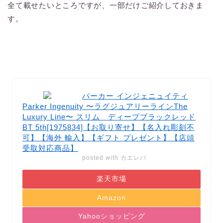
全て載せたいところですが、一部だけご紹介しておきま
す。
パーカー インジェニュイティ
Parker Ingenuity 〜ラグジュアリーラインThe
Luxury Line〜 スリム ディープブラックレッド
BT 5th[1975834]【お取り寄せ】【名入れ彫刻不
可】【海外 輸入】【ギフト プレゼント】【店頭
受取対応商品】
posted with
カエレバ
楽天市場
Amazon
Yahooショッピング