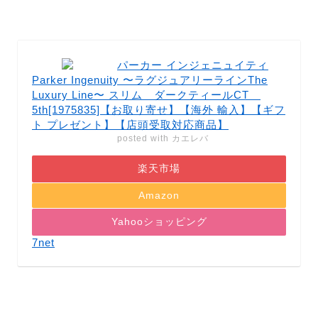
パーカー インジェニュイティ
Parker Ingenuity 〜ラグジュアリーラインThe
Luxury Line〜 スリム ダークティールCT
5th[1975835]【お取り寄せ】【海外 輸入】【ギフ
ト プレゼント】【店頭受取対応商品】
posted with
カエレバ
楽天市場
Amazon
Yahooショッピング
7net