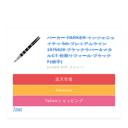
パーカー PARKER インジェニュ
イティ 5th プレミアムライン
1975828 ブラックラバー＆メタ
ルCT 初期リフィール ブラック
F(細字)
posted with
カエレバ
楽天市場
Amazon
Yahooショッピング
7net