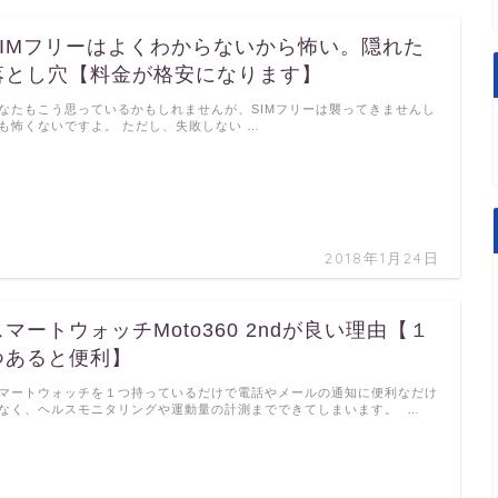
SIMフリーはよくわからないから怖い。隠れた
落とし穴【料金が格安になります】
なたもこう思っているかもしれませんが、SIMフリーは襲ってきませんし
も怖くないですよ。 ただし、失敗しない …
2018年1月24日
スマートウォッチMoto360 2ndが良い理由【１
つあると便利】
マートウォッチを１つ持っているだけで電話やメールの通知に便利なだけ
なく、ヘルスモニタリングや運動量の計測までできてしまいます。 …