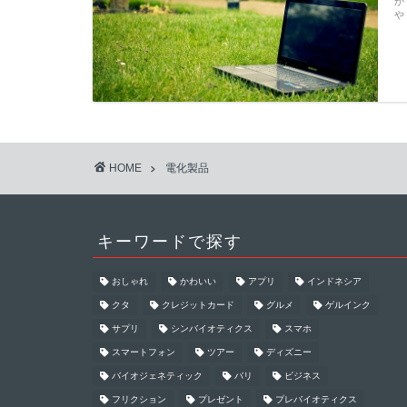
か
や
HOME
電化製品
キーワードで探す
おしゃれ
かわいい
アプリ
インドネシア
クタ
クレジットカード
グルメ
ゲルインク
サプリ
シンバイオティクス
スマホ
スマートフォン
ツアー
ディズニー
バイオジェネティック
バリ
ビジネス
フリクション
プレゼント
プレバイオティクス