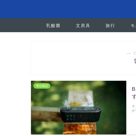
乳酸菌
文房具
旅行
モ
― 
電化製品
そ
が