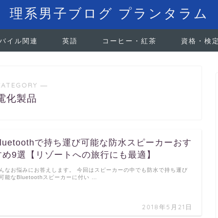
理系男子ブログ プランタラム
バイル関連
英語
コーヒー・紅茶
資格・検
CATEGORY ―
電化製品
Bluetoothで持ち運び可能な防水スピーカーおす
すめ9選【リゾートへの旅行にも最適】
んなお悩みにお答えします。 今回はスピーカーの中でも防水で持ち運び
可能なBluetoothスピーカーに付い …
2018年5月21日