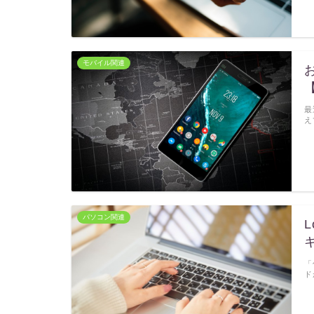
モバイル関連
最
え
パソコン関連
「
ド